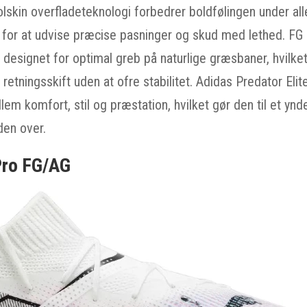
skin overfladeteknologi forbedrer boldfølingen under alle
d for at udvise præcise pasninger og skud med lethed. FG
k designet for optimal greb på naturlige græsbaner, hvilke
 retningsskift uden at ofre stabilitet. Adidas Predator El
em komfort, stil og præstation, hvilket gør den til et ynd
den over.
Pro FG/AG