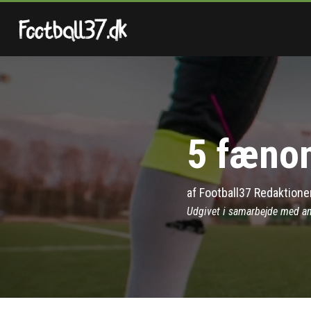
5 fænom
af
Football37 Redaktione
Udgivet i samarbejde med a