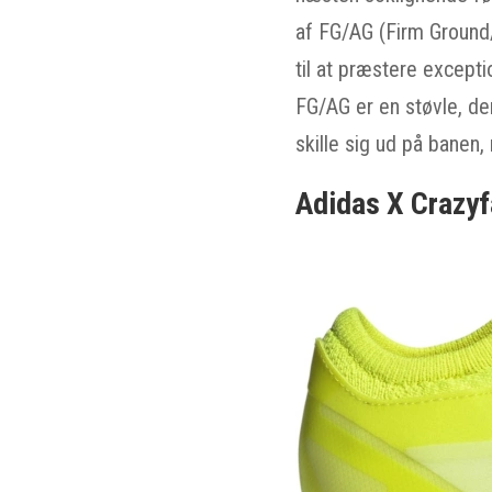
af FG/AG (Firm Ground/A
til at præstere except
FG/AG er en støvle, de
skille sig ud på banen
Adidas X Crazy