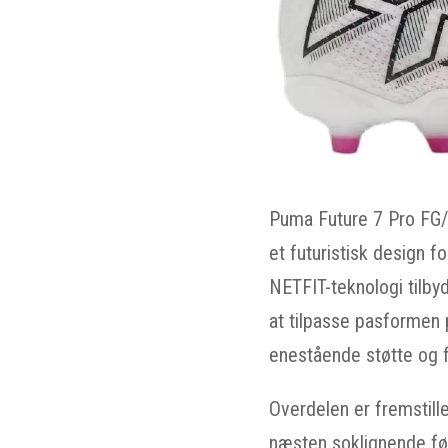
Puma Future 7 Pro FG/A
et futuristisk design 
NETFIT-teknologi tilbyd
at tilpasse pasformen p
enestående støtte og f
Overdelen er fremstill
næsten soklignende føl