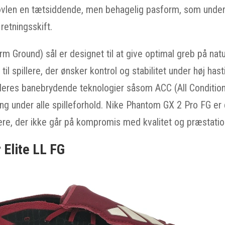
øvlen en tætsiddende, men behagelig pasform, som unders
etningsskift.
m Ground) sål er designet til at give optimal greb på nat
 til spillere, der ønsker kontrol og stabilitet under høj ha
 deres banebrydende teknologier såsom ACC (All Conditions
ng under alle spilleforhold. Nike Phantom GX 2 Pro FG er
ere, der ikke går på kompromis med kvalitet og præstatio
 Elite LL FG