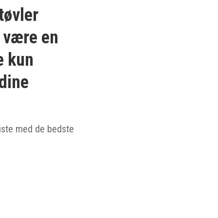
tøvler
t være en
e kun
 dine
liste med de bedste