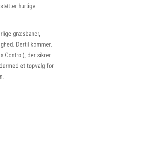
tøtter hurtige
urlige græsbaner,
stighed. Dertil kommer,
 Control), der sikrer
 dermed et topvalg for
n.