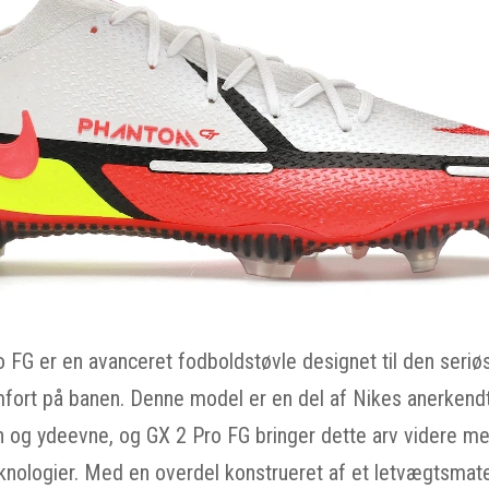
FG er en avanceret fodboldstøvle designet til den seriøse
fort på banen. Denne model er en del af Nikes anerkend
on og ydeevne, og GX 2 Pro FG bringer dette arv videre 
knologier. Med en overdel konstrueret af et letvægtsmateri