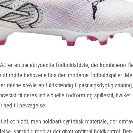
G er en banebrydende fodboldstøvle, der kombinerer flek
for at møde behovene hos den moderne fodboldspiller. Med
er denne støvle en fuldstændig tilpasningsdygtig snøring, d
ræcist til deres individuelle fodform og spillestil, hvilket
rihed til bevægelse.
et af et blødt, men holdbart syntetisk materiale, der omfa
else, samtidig med at det giver optimal boldkontrol. Den