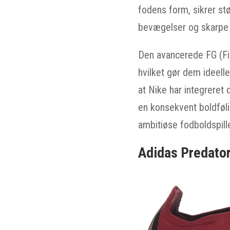
fodens form, sikrer st
bevægelser og skarpe r
Den avancerede FG (Fir
hvilket gør dem ideelle
at Nike har integreret
en konsekvent boldføli
ambitiøse fodboldspill
Adidas Predator