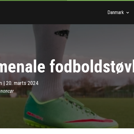
Danmark
enale fodboldstøv
n
|
20. marts 2024
nnoncør