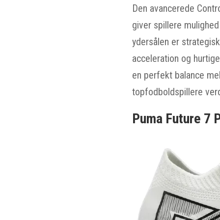
Den avancerede Control
giver spillere mulighe
ydersålen er strategis
acceleration og hurtige
en perfekt balance mell
topfodboldspillere ver
Puma Future 7 