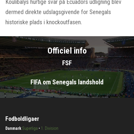
Koulibalys hurtige svar på Ecuadors udligning blev
dermed direkte udslagsgivende for Senegals
historiske plads i knockoutfasen.
Officiel info
FSF
FIFA om Senegals landshold
Fodboldligaer
Danmark
Superliga
•
1. Division