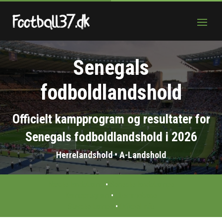
Senegals
fodboldlandshold
Officielt kampprogram og resultater for
Senegals fodboldlandshold i 2026
Herrelandshold • A-Landshold
Næste landskamp
•
Seneste landskampe
Kampprogram
•
Hjemmebane
Største kampe
•
Officiel info