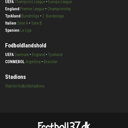
UEFA
Champions League
•
Europa League
England
Premier League
•
Championship
Tyskland
Bundesliga
•
2. Bundesliga
Italien
Serie A
•
Serie B
Spanien
La Liga
Fodboldlandshold
UEFA
Danmark
•
England
•
Tyskland
CONMEBOL
Argentina
•
Brasilien
Stadions
Største fodboldstadions