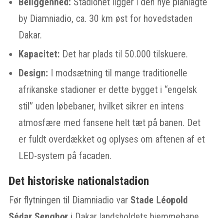
Beliggenhed:
Stadionet ligger i den nye planlagte
by Diamniadio, ca. 30 km øst for hovedstaden
Dakar.
Kapacitet:
Det har plads til 50.000 tilskuere.
Design:
I modsætning til mange traditionelle
afrikanske stadioner er dette bygget i “engelsk
stil” uden løbebaner, hvilket sikrer en intens
atmosfære med fansene helt tæt på banen. Det
er fuldt overdækket og oplyses om aftenen af et
LED-system på facaden.
Det historiske nationalstadion
Før flytningen til Diamniadio var
Stade Léopold
Sédar Senghor
i Dakar landsholdets hjemmebane.