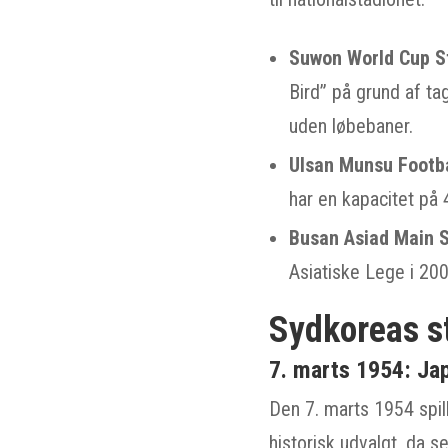
Suwon World Cup S
Bird” på grund af ta
uden løbebaner.
Ulsan Munsu Footba
har en kapacitet på 
Busan Asiad Main 
Asiatiske Lege i 20
Sydkoreas s
7. marts 1954: Ja
Den 7. marts 1954 spi
historisk udvalgt, da s