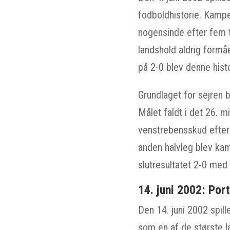
fodboldhistorie. Kampe
nogensinde efter fem t
landshold aldrig formå
på 2-0 blev denne histo
Grundlaget for sejren b
Målet faldt i det 26. 
venstrebensskud efter 
anden halvleg blev kam
slutresultatet 2-0 med
14. juni 2002: Por
Den 14. juni 2002 spil
som en af de største la