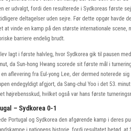
n er udvalgt, fordi den resulterede i Sydkoreas første se
idligere deltagelser uden sejre. Før dette opgør havde 
et at vinde en kamp på den største internationale scene, 
riske barriere endelig brudt.
lev lagt i første halvleg, hvor Sydkorea gik til pausen med
minut, da Sun-hong Hwang scorede sit første mål i turneri
en aflevering fra Eul-yong Lee, der dermed noterede sig fo
pen endegyldigt afgjort, da Sang-chul Yoo i det 53. minut
 et højrebensskud, hvilket også var hans første turnerings
tugal – Sydkorea 0-1
lede Portugal og Sydkorea den afgørende kamp i deres pul
ndskampe i nationens historie, fordi resultatet betød, at