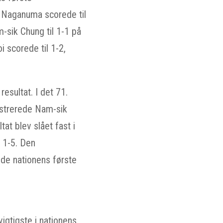
 Naganuma scorede til
m-sik Chung til 1-1 på
i scorede til 1-2,
esultat. I det 71.
gistrerede Nam-sik
at blev slået fast i
 1-5. Den
de nationens første
igtigste i nationens