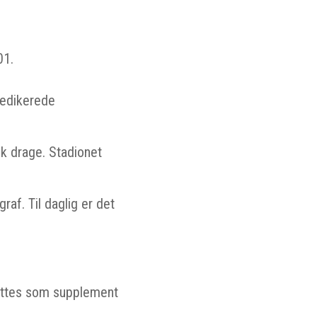
01.
dedikerede
sk drage. Stadionet
af. Til daglig er det
yttes som supplement