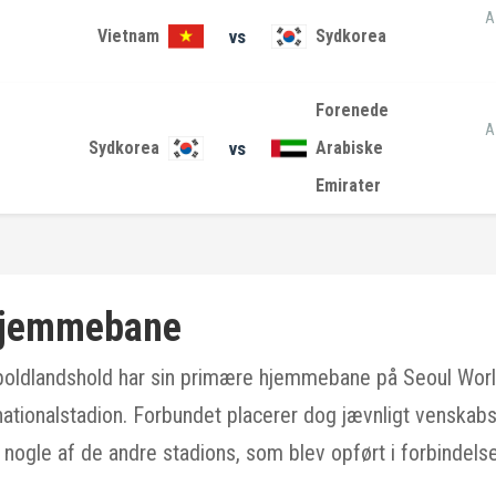
A
Vietnam
vs
Sydkorea
Forenede
A
Sydkorea
vs
Arabiske
Emirater
hjemmebane
oldlandshold har sin primære hjemmebane på Seoul Worl
nationalstadion. Forbundet placerer dog jævnligt venska
 nogle af de andre stadions, som blev opført i forbindel