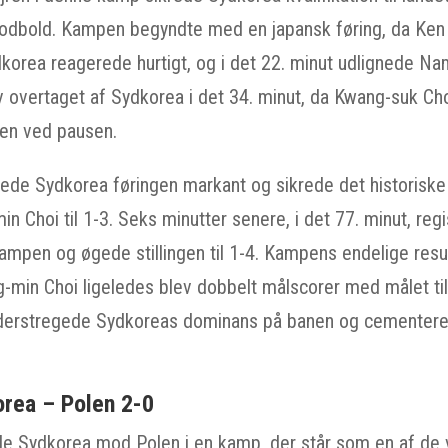
odbold. Kampen begyndte med en japansk føring, da Ken
dkorea reagerede hurtigt, og i det 22. minut udlignede Na
v overtaget af Sydkorea i det 34. minut, da Kwang-suk Cho
ngen ved pausen.
ede Sydkorea føringen markant og sikrede det historiske r
n Choi til 1-3. Seks minutter senere, i det 77. minut, re
ampen og øgede stillingen til 1-4. Kampens endelige result
g-min Choi ligeledes blev dobbelt målscorer med målet til
derstregede Sydkoreas dominans på banen og cementere
orea – Polen 2-0
ede Sydkorea mod Polen i en kamp, der står som en af de v