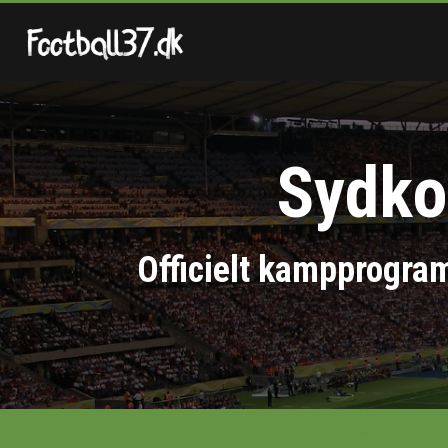
Sydko
Officielt kampprogram
Næste landska