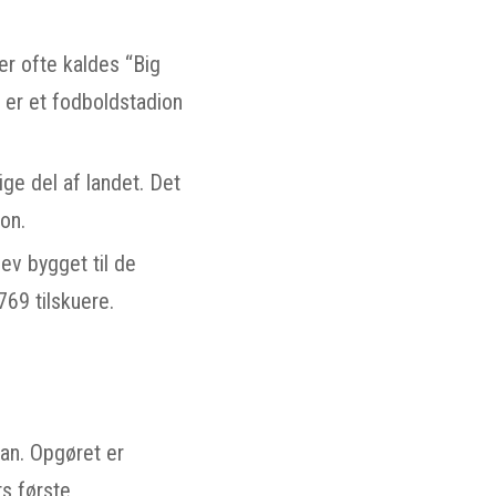
er ofte kaldes “Big
t er et fodboldstadion
ige del af landet. Det
on.
ev bygget til de
69 tilskuere.
an. Opgøret er
ts første