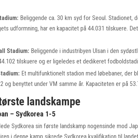
tadium:
Beliggende ca. 30 km syd for Seoul. Stadionet, d
gets udformning, har en kapacitet på 44.031 tilskuere. De
ll Stadium:
Beliggende i industribyen Ulsan i den sydøstl
44.102 tilskuere og er ligeledes et dedikeret fodboldstadi
Stadium:
Et multifunktionelt stadion med løbebaner, der bl
02 og benyttet under VM samme år. Kapaciteten er på 53.7
tørste landskampe
pan – Sydkorea 1-5
llede Sydkorea sin første landskamp nogensinde mod Jap
ejren i denne kamp sikrede Sydkorea kvalifikation til lande