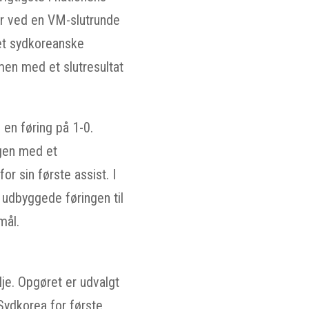
jr ved en VM-slutrunde
det sydkoreanske
men med et slutresultat
 en føring på 1-0.
ngen med et
r sin første assist. I
 udbyggede føringen til
mål.
je. Opgøret er udvalgt
 Sydkorea for første