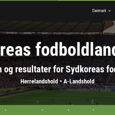
Danmark
reas fodboldlan
 og resultater for Sydkoreas f
Herrelandshold • A-Landshold
mp
•
Seneste landskampe
•
Kampprogram
•
Hjemmebane
•
Største ka