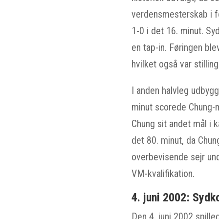
verdensmesterskab i f
1-0 i det 16. minut. Sy
en tap-in. Føringen ble
hvilket også var stilli
I anden halvleg udbygg
minut scorede Chung-mi
Chung sit andet mål i k
det 80. minut, da Chun
overbevisende sejr un
VM-kvalifikation.
4. juni 2002: Sydk
Den 4. juni 2002 spill