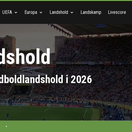
UEFA
Europa
Landshold
Landskamp
Livescore
dshold
odboldlandshold i 2026
mpe
•
Officiel info