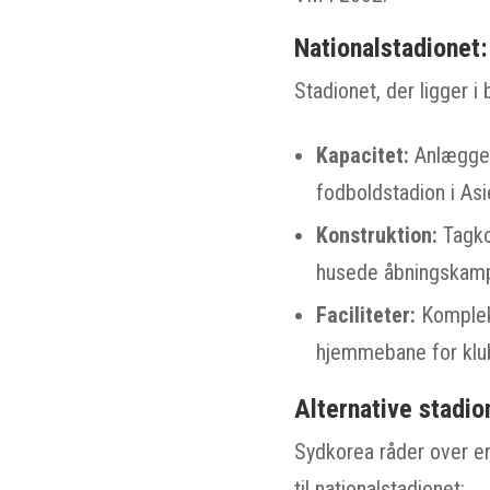
Nationalstadionet
Stadionet, der ligger 
Kapacitet:
Anlægget 
fodboldstadion i Asi
Konstruktion:
Tagkon
husede åbningskamp
Faciliteter:
Kompleks
hjemmebane for klu
Alternative stadio
Sydkorea råder over e
til nationalstadionet: