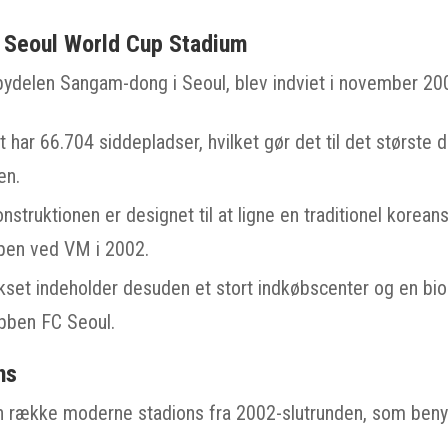
: Seoul World Cup Stadium
i bydelen Sangam-dong i Seoul, blev indviet i november 20
har 66.704 siddepladser, hvilket gør det til det største 
en.
struktionen er designet til at ligne en traditionel korean
en ved VM i 2002.
et indeholder desuden et stort indkøbscenter og en biogr
bben FC Seoul.
ns
n række moderne stadions fra 2002-slutrunden, som ben